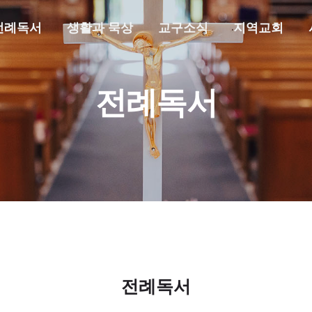
전례독서
생활과 묵상
교구소식
지역교회
전례독서
전례독서