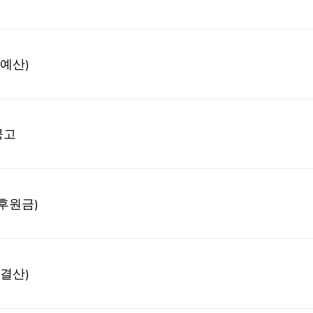
예산)
공고
후원금)
결산)