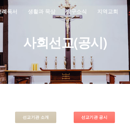
전례독서
생활과 묵상
교구소식
지역교회
사회선교(공시)
선교기관 소개
선교기관 공시