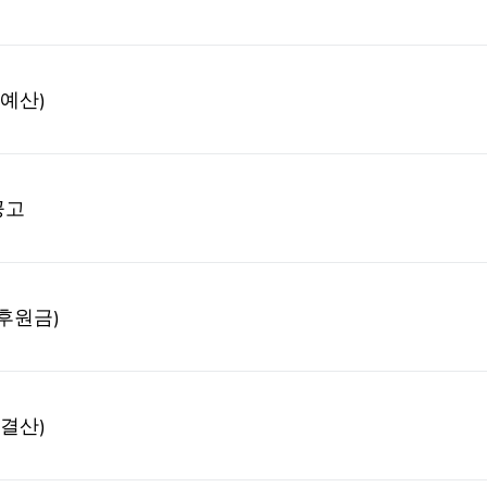
예산)
공고
후원금)
결산)