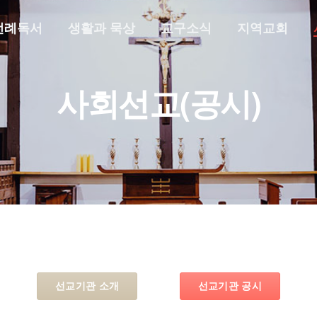
전례독서
생활과 묵상
교구소식
지역교회
사회선교(공시)
선교기관 소개
선교기관 공시